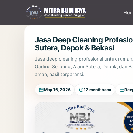
Lewati
ke
Ho
konten
Jasa Deep Cleaning Profesio
Sutera, Depok & Bekasi
Jasa deep cleaning profesional untuk rumah
Gading Serpong, Alam Sutera, Depok, dan Bek
aman, hasil tergaransi.
May 16, 2026
12 menit baca
Dee