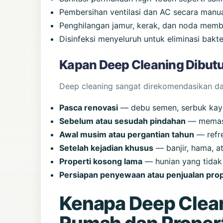
Pembersihan ventilasi dan AC secara manu
Penghilangan jamur, kerak, dan noda mem
Disinfeksi menyeluruh untuk eliminasi bakte
Kapan Deep Cleaning Dibut
Deep cleaning sangat direkomendasikan dal
Pasca renovasi
— debu semen, serbuk kayu
Sebelum atau sesudah pindahan
— memasti
Awal musim atau pergantian tahun
— refre
Setelah kejadian khusus
— banjir, hama, a
Properti kosong lama
— hunian yang tidak 
Persiapan penyewaan atau penjualan prop
Kenapa Deep Clean