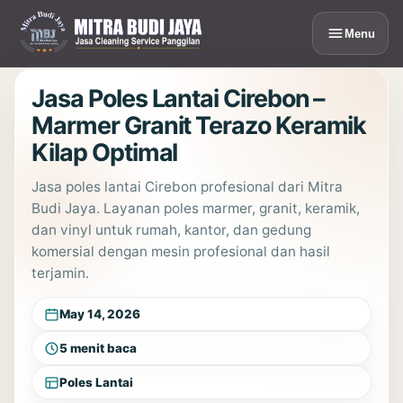
Lewati
ke
Menu
konten
Jasa Poles Lantai Cirebon –
Marmer Granit Terazo Keramik
Kilap Optimal
Jasa poles lantai Cirebon profesional dari Mitra
Budi Jaya. Layanan poles marmer, granit, keramik,
dan vinyl untuk rumah, kantor, dan gedung
komersial dengan mesin profesional dan hasil
terjamin.
May 14, 2026
5 menit baca
Poles Lantai