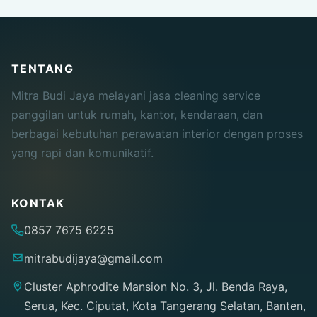
TENTANG
Mitra Budi Jaya melayani jasa cleaning service
panggilan untuk rumah, kantor, kendaraan, dan
berbagai kebutuhan perawatan interior dengan proses
yang rapi dan komunikatif.
KONTAK
0857 7675 6225
mitrabudijaya@gmail.com
Cluster Aphrodite Mansion No. 3, Jl. Benda Raya,
Serua, Kec. Ciputat, Kota Tangerang Selatan, Banten,