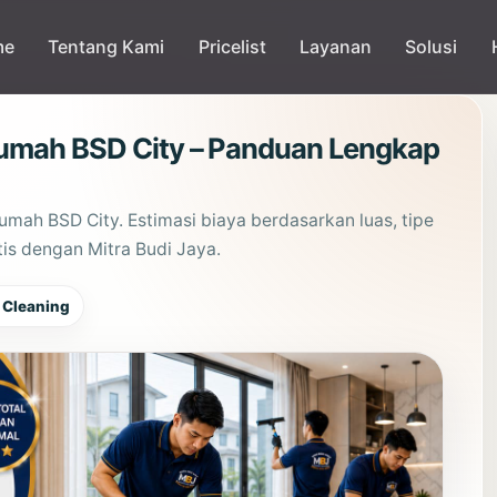
me
Tentang Kami
Pricelist
Layanan
Solusi
Rumah BSD City – Panduan Lengkap
mah BSD City. Estimasi biaya berdasarkan luas, tipe
atis dengan Mitra Budi Jaya.
 Cleaning