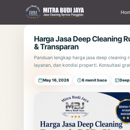
Lewati
ke
Ho
konten
Harga Jasa Deep Cleaning 
& Transparan
Panduan lengkap harga jasa deep cleaning ru
layanan, dan kondisi properti. Konsultasi gr
May 16, 2026
6 menit baca
Deep