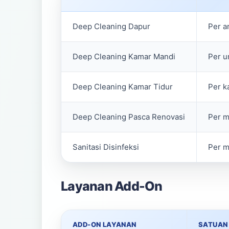
Deep Cleaning Dapur
Per a
Deep Cleaning Kamar Mandi
Per u
Deep Cleaning Kamar Tidur
Per k
Deep Cleaning Pasca Renovasi
Per m
Sanitasi Disinfeksi
Per m
Layanan Add-On
ADD-ON LAYANAN
SATUAN